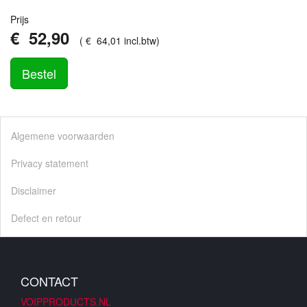
Prijs
€
52
,
90
(
€
64
,
01
incl.btw
)
Bestel
Algemene voorwaarden
Privacy statement
Disclaimer
Defect en retour
CONTACT
VOIPPRODUCTS.NL