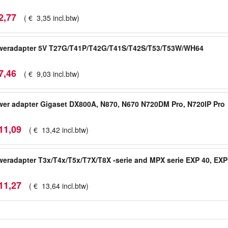
2
,
77
(
€
3
,
35
incl.btw
)
weradapter 5V T27G/T41P/T42G/T41S/T42S/T53/T53W/WH64
7
,
46
(
€
9
,
03
incl.btw
)
er adapter Gigaset DX800A, N870, N670 N720DM Pro, N720IP Pro
11
,
09
(
€
13
,
42
incl.btw
)
eradapter T3x/T4x/T5x/T7X/T8X -serie and MPX serie EXP 40, EXP
11
,
27
(
€
13
,
64
incl.btw
)