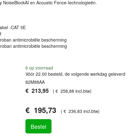
ly NoiseBlockAI en Acoustic Fence-technologieën.
abel -
CAT
5E
d
roban antimicrobiële bescherming
roban antimicrobiële bescherming
6
op voorraad
Vóór 22.00 besteld, de volgende werkdag geleverd
82M88AA
€
213
,
95
(
€
258
,
88
incl.btw
)
€
195
,
73
(
€
236
,
83
incl.btw
)
Bestel