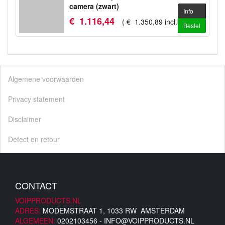
camera (zwart)
Info
€
1.116
,
44
(
€
1.350
,
89
incl.btw
)
Bestel
Algemene voorwaarden
Privacy statement
Disclaimer
Defect en retour
CONTACT
VOIPPRODUCTS.NL
ADRES:
MODEMSTRAAT 1, 1033 RW AMSTERDAM
ALGEMEEN:
0202103456 -
INFO@VOIPPRODUCTS.NL