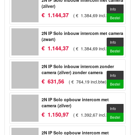
2N IP Solo inbouw intercom met camera
(zilver)
Info
€
1.144
,
37
(
€
1.384
,
69
incl.btw
)
Bestel
2N IP Solo inbouw intercom met camera
(zwart)
Info
€
1.144
,
37
(
€
1.384
,
69
incl.btw
)
Bestel
2N IP Solo inbouw intercom zonder
camera (zilver) zonder camera
Info
€
631
,
56
(
€
764
,
19
incl.btw
)
Bestel
2N IP Solo opbouw intercom met
camera (zilver)
Info
€
1.150
,
97
(
€
1.392
,
67
incl.btw
)
Bestel
2N IP Solo opbouw intercom met