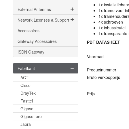
1x installatiehan
External Antennas
1x frame voor 
1x framehouders
Network Licenses & Support
4x schroeven
1x inbussleutel
Accessoires
1x transparante 
Gateway Accessoires
PDF
DATASHEET
ISDN Gateway
Voorraad
Fabrikant
Productnummer
Bruto verkoopprijs
ACT
Cisco
DrayTek
Prijs
Fasttel
Gigaset
Gigaset pro
Jabra