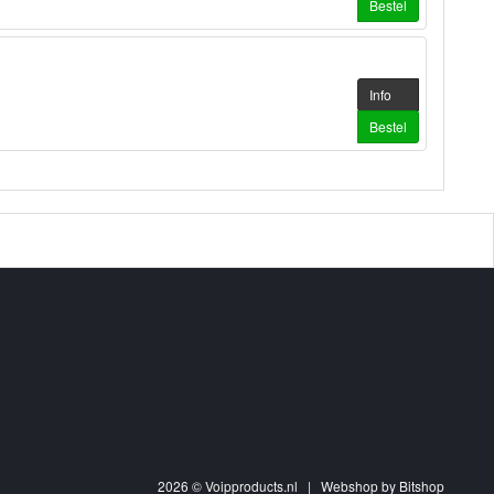
Bestel
Info
Bestel
2026 © Voipproducts.nl | Webshop by
Bitshop