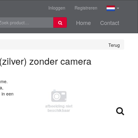
Inloggen
Registreren
Home
Contact
Terug
zilver) zonder camera
ome.
a,
 in een