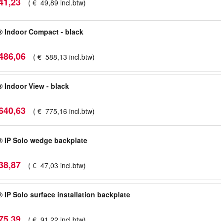
41
,
23
(
€
49
,
89
incl.btw
)
 Indoor Compact - black
486
,
06
(
€
588
,
13
incl.btw
)
 Indoor View - black
640
,
63
(
€
775
,
16
incl.btw
)
 IP Solo wedge backplate
38
,
87
(
€
47
,
03
incl.btw
)
 IP Solo surface installation backplate
75
,
39
(
€
91
,
22
incl.btw
)