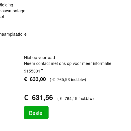
dleiding
inbouwmontage
et
naamplaatfolie
Niet op voorraad
Neem contact met ons op voor meer informatie.
9155301F
€
633
,
00
(
€
765
,
93
incl.btw
)
€
631
,
56
(
€
764
,
19
incl.btw
)
Bestel