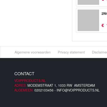
2N®
€
Algemene voorwaarden
Privacy statement
Disclaime
CONTACT
VOIPPRODUCTS.NL
ADRES:
MODEMSTRAAT 1, 1033 RW AMSTERDAM
ALGEMEEN:
0202103456 -
INFO@VOIPPRODUCTS.NL