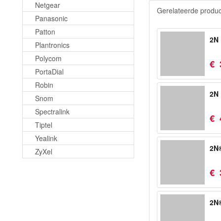
Netgear
Gerelateerde produ
Panasonic
Patton
2N 
Plantronics
Polycom
€
PortaDial
Robin
2N 
Snom
Spectralink
€
Tiptel
Yealink
2N®
ZyXel
€
2N®