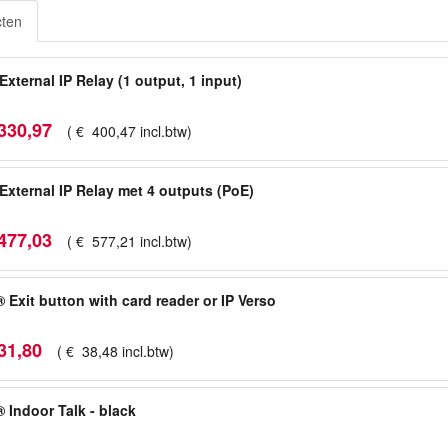
cten
External IP Relay (1 output, 1 input)
330
,
97
(
€
400
,
47
incl.btw
)
External IP Relay met 4 outputs (PoE)
477
,
03
(
€
577
,
21
incl.btw
)
 Exit button with card reader or IP Verso
31
,
80
(
€
38
,
48
incl.btw
)
 Indoor Talk - black