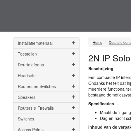
Home
Deurtelefoon
Installatiemateriaal
Toestellen
2N IP Solo
Deurtelefoons
Beschrijving
Headsets
Een compacte IP-interc
Ondanks het feit dat h
Routers en Switches
meerdere functionalite
bestaand domoticasyste
Speakers
Specificaties
Routers & Firewalls
Maakt de ingang
Dag en nacht sch
Switches
Inhoud van de verpa
Access Points