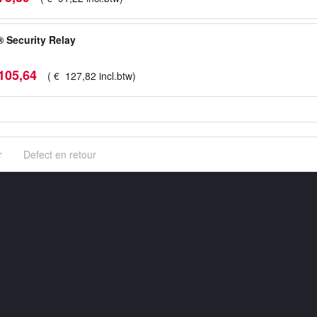
 Security Relay
105
,
64
(
€
127
,
82
incl.btw
)
r
Defect en retour