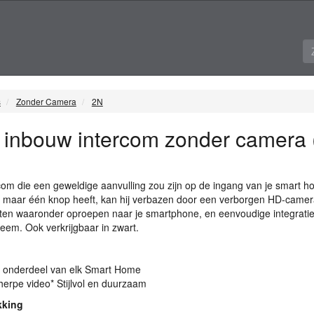
s
Zonder Camera
2N
 inbouw intercom zonder camera (
om die een geweldige aanvulling zou zijn op de ingang van je smart h
ij maar één knop heeft, kan hij verbazen door een verborgen HD-camer
iten waaronder oproepen naar je smartphone, en eenvoudige integratie
em. Ook verkrijgbaar in zwart.
 onderdeel van elk Smart Home
erpe video* Stijlvol en duurzaam
kking