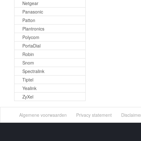
Netgear
Panasonic
Patton
Plantronics
Polycom
PortaDial
Robin
Snom
Spectralink
Tiptel
Yealink
ZyXel
Algemene voorwaarden
Privacy statement
Disclaime