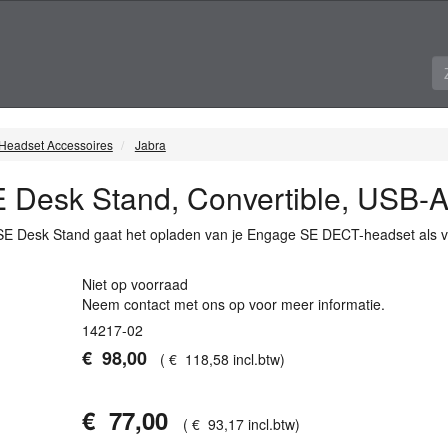
Headset Accessoires
Jabra
 Desk Stand, Convertible, USB-
SE Desk Stand gaat het opladen van je Engage SE
DECT
-headset als v
Niet op voorraad
Neem contact met ons op voor meer informatie.
14217-02
€
98
,
00
(
€
118
,
58
incl.btw
)
€
77
,
00
(
€
93
,
17
incl.btw
)