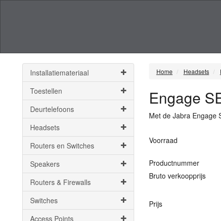
Home
Headsets
Installatiemateriaal
Toestellen
Engage SE
Deurtelefoons
Met de Jabra Engage 
Headsets
Voorraad
Routers en Switches
Productnummer
Speakers
Bruto verkoopprijs
Routers & Firewalls
Switches
Prijs
Access Points