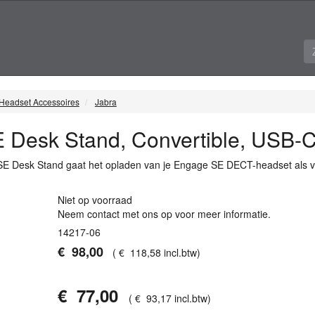
Headset Accessoires
Jabra
 Desk Stand, Convertible, USB-
SE Desk Stand gaat het opladen van je Engage SE
DECT
-headset als v
Niet op voorraad
Neem contact met ons op voor meer informatie.
14217-06
€
98
,
00
(
€
118
,
58
incl.btw
)
€
77
,
00
(
€
93
,
17
incl.btw
)