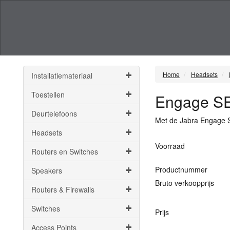
Home
Headsets
Installatiemateriaal
Toestellen
Engage SE
Deurtelefoons
Met de Jabra Engage 
Headsets
Voorraad
Routers en Switches
Productnummer
Speakers
Bruto verkoopprijs
Routers & Firewalls
Switches
Prijs
Access Points