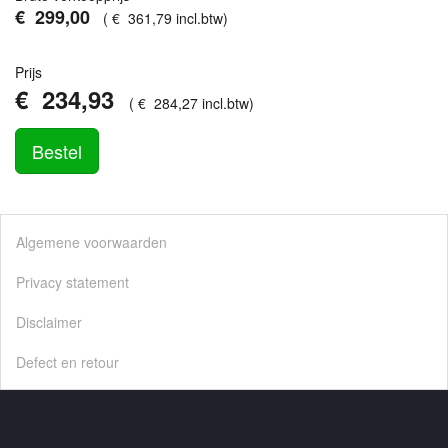
€
299
,
00
(
€
361
,
79
incl.btw
)
Prijs
€
234
,
93
(
€
284
,
27
incl.btw
)
Bestel
Algemene voorwaarden
Privacy statement
Disclaimer
Defect en retour