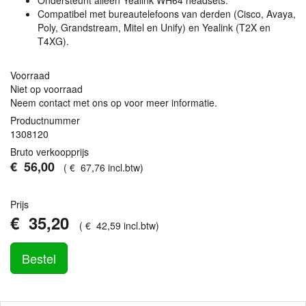
Ondersteunt alleen Yealink WH64 headsets.
Compatibel met bureautelefoons van derden (Cisco, Avaya,
Poly, Grandstream, Mitel en Unify) en Yealink (T2X en
T4XG).
Voorraad
Niet op voorraad
Neem contact met ons op voor meer informatie.
Productnummer
1308120
Bruto verkoopprijs
€
56
,
00
(
€
67
,
76
incl.btw
)
Prijs
€
35
,
20
(
€
42
,
59
incl.btw
)
Bestel