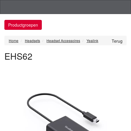
Productgroepen
Home
Headsets
Headset Accessoires
Yealink
Terug
EHS62