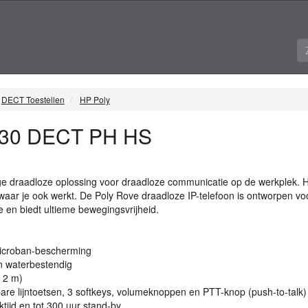
DECT Toestellen
HP Poly
 30 DECT PH HS
ge draadloze oplossing voor draadloze communicatie op de werkplek. 
aar je ook werkt. De Poly Rove draadloze IP-telefoon is ontworpen vo
 en biedt ultieme bewegingsvrijheid.
Microban-bescherming
en waterbestendig
t 2 m)
re lijntoetsen, 3 softkeys, volumeknoppen en
PTT
-knop (push-to-talk)
ktijd en tot 300 uur stand-by