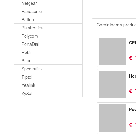
Netgear
Panasonic
Patton
Gerelateerde produ
Plantronics
Polycom
CP
PortaDial
Robin
€
Snom
Spectralink
Hoo
Tiptel
Yealink
€
ZyXel
Pow
€