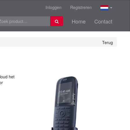
Inloggen
Registreren
Home
Contact
Terug
Houd het
or