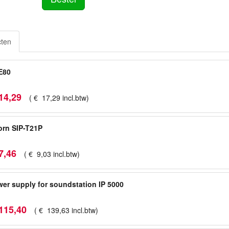
cten
E80
14
,
29
(
€
17
,
29
incl.btw
)
rn SIP-T21P
7
,
46
(
€
9
,
03
incl.btw
)
er supply for soundstation IP 5000
115
,
40
(
€
139
,
63
incl.btw
)