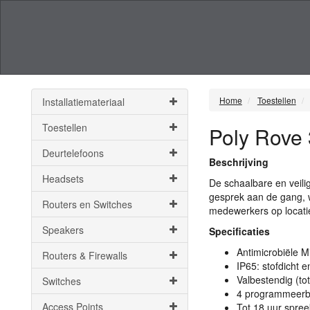
Home
Toestellen
Installatiemateriaal
Toestellen
Poly Rove
Deurtelefoons
Beschrijving
Headsets
De schaalbare en veili
gesprek aan de gang, w
Routers en Switches
medewerkers op locatie
Speakers
Specificaties
Antimicrobiële 
Routers & Firewalls
IP65: stofdicht 
Valbestendig (to
Switches
4 programmeerba
Access Points
Tot 18 uur spree