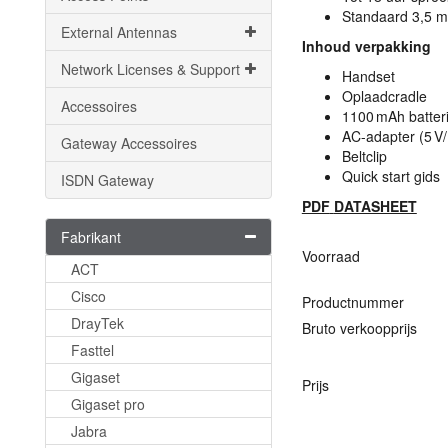
Standaard 3,5 
External Antennas
Inhoud verpakking
Network Licenses & Support
Handset
Oplaadcradle
Accessoires
1100 mAh batteri
AC-adapter (5 V/
Gateway Accessoires
Beltclip
Quick start gids
ISDN Gateway
PDF
DATASHEET
Fabrikant
Voorraad
ACT
Cisco
Productnummer
DrayTek
Bruto verkoopprijs
Fasttel
Gigaset
Prijs
Gigaset pro
Jabra