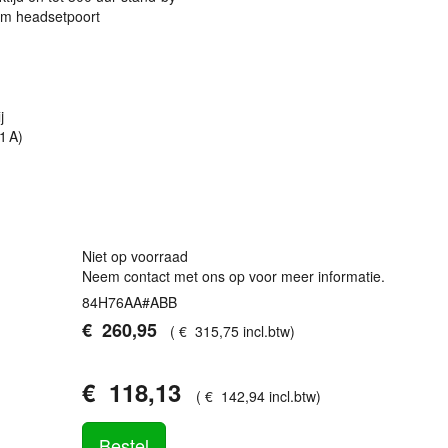
mm headsetpoort
j
1 A)
Niet op voorraad
Neem contact met ons op voor meer informatie.
84H76AA#ABB
€
260
,
95
(
€
315
,
75
incl.btw
)
€
118
,
13
(
€
142
,
94
incl.btw
)
Bestel