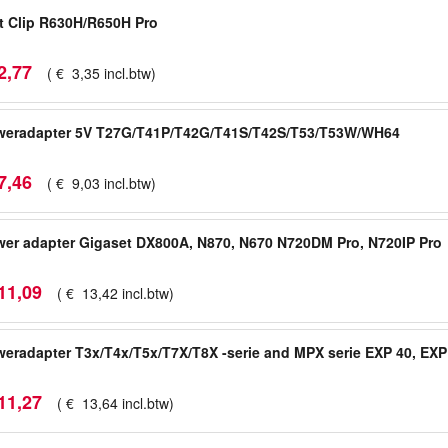
t Clip R630H/R650H Pro
2
,
77
(
€
3
,
35
incl.btw
)
weradapter 5V T27G/T41P/T42G/T41S/T42S/T53/T53W/WH64
7
,
46
(
€
9
,
03
incl.btw
)
er adapter Gigaset DX800A, N870, N670 N720DM Pro, N720IP Pro
11
,
09
(
€
13
,
42
incl.btw
)
eradapter T3x/T4x/T5x/T7X/T8X -serie and MPX serie EXP 40, EXP
11
,
27
(
€
13
,
64
incl.btw
)