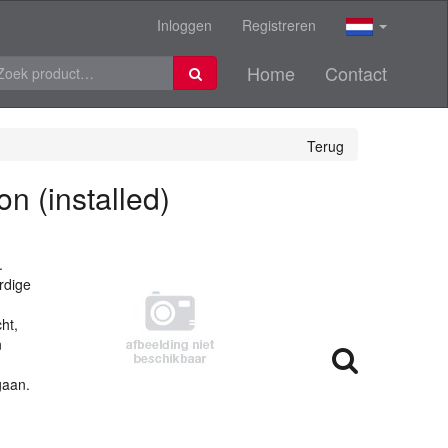
Inloggen
Registreren
Home
Contact
Terug
n (installed)
.
rdige
ht,
n
gaan.