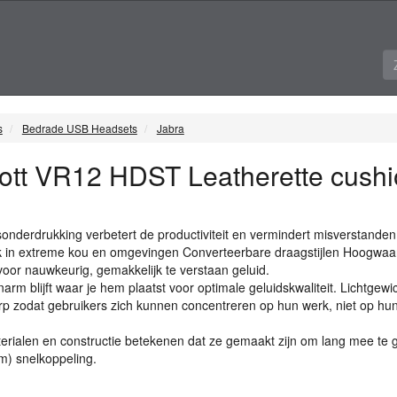
s
Bedrade USB Headsets
Jabra
ott VR12 HDST Leatherette cushio
nderdrukking verbetert de productiviteit en vermindert misverstanden
k in extreme kou en omgevingen Converteerbare draagstijlen Hoogwaa
oor nauwkeurig, gemakkelijk te verstaan geluid.
arm blijft waar je hem plaatst voor optimale geluidskwaliteit. Lichtgewic
p zodat gebruikers zich kunnen concentreren op hun werk, niet op hu
rialen en constructie betekenen dat ze gemaakt zijn om lang mee te 
m) snelkoppeling.