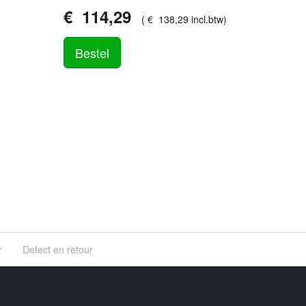
€
114
,
29
(
€
138
,
29
incl.btw
)
Bestel
r
Defect en retour