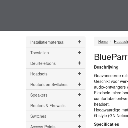
Home
Headset
Installatiemateriaal
Toestellen
BlueParr
Deurtelefoons
Beschrijving
Headsets
Geavanceerde ruiso
Geschikt voor wer
Routers en Switches
audio-ontvangers v
Flexibele microfoon
Speakers
comfortabel ontwer
headset.
Routers & Firewalls
Hoogwaardige mate
G-style (GN Netco
Switches
Specificaties
Access Points