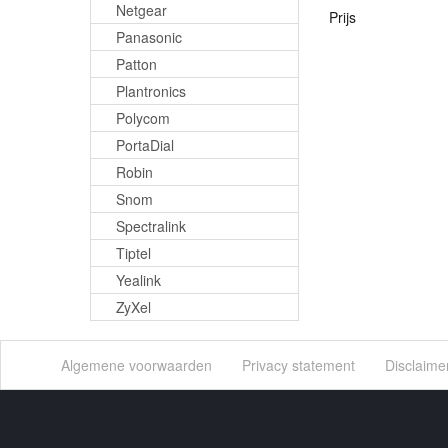
Netgear
Prijs
Panasonic
Patton
Plantronics
Polycom
PortaDial
Robin
Snom
Spectralink
Tiptel
Yealink
ZyXel
Algemene voorwaarden
Privacy statement
Disclaime