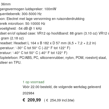
r: 36mm
ngangsvermogen luidspreker: 100mW
quentiebereik: 300-5000 Hz
on: Electret met lage vervorming en ruisonderdrukking
ereik microfoon: 50-10000 Hz
voeligheid: -54 dB @ 1 kHz
dset en/of oplaad case: VR12 op hoofdband: 88 gram (3.10 oz) VR12 
 gram (2.18 oz)
eadset: Headset L 164 x B 182 x D 57 mm (6,5 × 7,2 × 2,2 in)
eratuur: ‘-30° C tot 50° C (-22° F tot 122° F)
atuur: ‘-40° C tot 50° C (-40° F tot 122° F)
Koptelefoon: PC/ABS, PC, siliconenrubber, nylon,
POM
, roestvrij staal,
stleer en
TPU
.
1
op voorraad
Vóór 22.00 besteld, de volgende werkdag geleverd
202984
€
209
,
99
(
€
254
,
09
incl.btw
)