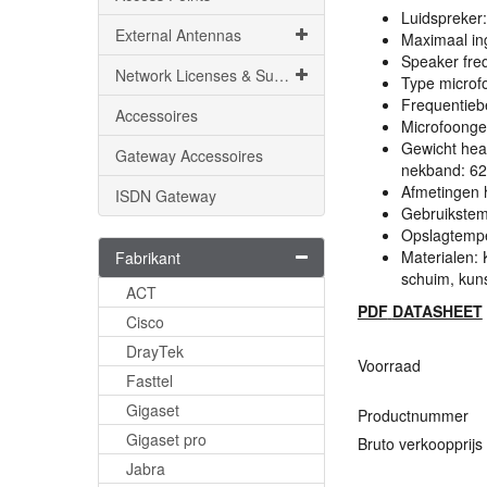
Luidspreke
External Antennas
Maximaal i
Speaker fre
Network Licenses & Support
Type microfo
Frequentieb
Accessoires
Microfoonge
Gewicht hea
Gateway Accessoires
nekband: 62
Afmetingen h
ISDN Gateway
Gebruikstemp
Opslagtemper
Materialen: 
Fabrikant
schuim, kun
ACT
PDF
DATASHEET
Cisco
DrayTek
Voorraad
Fasttel
Gigaset
Productnummer
Gigaset pro
Bruto verkoopprijs
Jabra