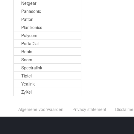
Netgear
Panasonic
Patton
Plantronics
Polycom
PortaDial
Robin
Snom
Spectralink
Tiptel
Yealink
ZyXel
Algemene voorwaarden
Privacy statement
Disclaime