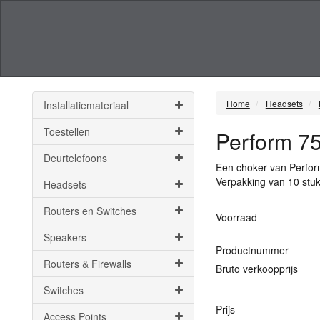
Home
Headsets
Installatiemateriaal
Toestellen
Perform 7
Deurtelefoons
Een choker van Perfor
Verpakking van 10 stu
Headsets
Routers en Switches
Voorraad
Speakers
Productnummer
Routers & Firewalls
Bruto verkoopprijs
Switches
Prijs
Access Points