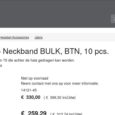
Headset Accessoires
Jabra
5 Neckband BULK, BTN, 10 pcs.
m 75 die achter de hals gedragen kan worden.
ks
Niet op voorraad
Neem contact met ons op voor meer informatie.
14121-45
€
330
,
00
(
€
399
,
30
incl.btw
)
€
259
,
29
(
€
313
,
74
incl.btw
)