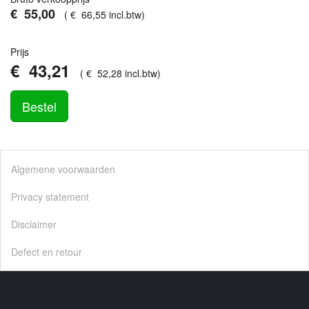
€
55
,
00
(
€
66
,
55
incl.btw
)
Prijs
€
43
,
21
(
€
52
,
28
incl.btw
)
Bestel
Algemene voorwaarden
Privacy statement
Disclaimer
Defect en retour