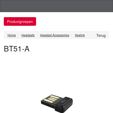
Productgroepen
Home
Headsets
Headset Accessoires
Yealink
Terug
BT51-A