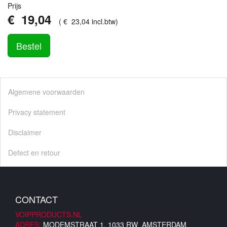
Prijs
€
19
,
04
(
€
23
,
04
incl.btw
)
Bestel
Algemene voorwaarden
Privacy statement
Disclaimer
Defect en retour
CONTACT
VOIPPRODUCTS.NL
ADRES:
MODEMSTRAAT 1, 1033 RW AMSTERDAM