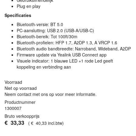
Gebruiksvriendelijk
Plug en play
Specificaties
Bluetooth-versie: BT 5.0
PC-aansluiting:
USB
2.0 (
USB
-A/USB-C)
Bluetooth-bereik: Tot 100ft/30m
Bluetooth-profielen:
HFP
1.7, A2DP 1.3, A
VRCP
1.6
Bluetooth audio bandbreedte: Narroband, Wideband, A2DP
Firmware update via Yealink
USB
Connect app
Visuele indicator: 1 blauwe
LED
+1 rode Led geeft
koppeling en verbinding aan
Voorraad
Niet op voorraad
Neem contact met ons op voor meer informatie.
Productnummer
1300007
Bruto verkoopprijs
€
33
,
33
(
€
40
,
33
incl.btw
)