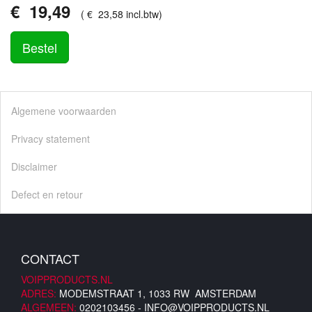
€
19
,
49
(
€
23
,
58
incl.btw
)
Bestel
Algemene voorwaarden
Privacy statement
Disclaimer
Defect en retour
CONTACT
VOIPPRODUCTS.NL
ADRES:
MODEMSTRAAT 1, 1033 RW AMSTERDAM
ALGEMEEN:
0202103456 -
INFO@VOIPPRODUCTS.NL