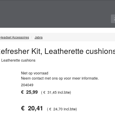
Headset Accessoires
Jabra
fresher Kit, Leatherette cushion
 Leatherette cushions
Niet op voorraad
Neem contact met ons op voor meer informatie.
204049
€
25
,
99
(
€
31
,
45
incl.btw
)
€
20
,
41
(
€
24
,
70
incl.btw
)