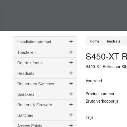
Home
Headsets
Installatiemateriaal
Toestellen
S450-XT Re
Deurtelefoons
S450-XT Refresher Kit,
Headsets
Voorraad
Routers en Switches
Productnummer
Speakers
Bruto verkoopprijs
Routers & Firewalls
Switches
Prijs
Access Points