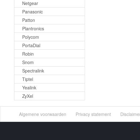
Netgear
Panasonic
Patton
Plantronics
Polycom
PortaDial
Robin
Snom
Spectralink
Tiptel
Yealink
ZyXel
Algemene voorwaarden
Privacy statement
Disclaime