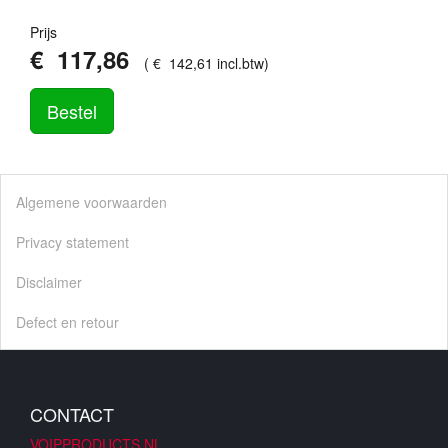
Prijs
€
117
,
86
(
€
142
,
61
incl.btw
)
Bestel
Algemene voorwaarden
Privacy statement
Disclaimer
Defect en retour
CONTACT
VOIPPRODUCTS.NL