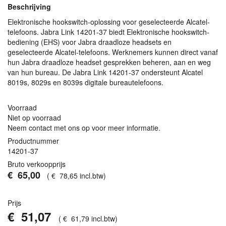
Beschrijving
Elektronische hookswitch-oplossing voor geselecteerde Alcatel-
telefoons. Jabra Link 14201-37 biedt Elektronische hookswitch-
bediening (
EHS
) voor Jabra draadloze headsets en
geselecteerde Alcatel-telefoons. Werknemers kunnen direct vanaf
hun Jabra draadloze headset gesprekken beheren, aan en weg
van hun bureau. De Jabra Link 14201-37 ondersteunt Alcatel
8019s, 8029s en 8039s digitale bureautelefoons.
Voorraad
Niet op voorraad
Neem contact met ons op voor meer informatie.
Productnummer
14201-37
Bruto verkoopprijs
€
65
,
00
(
€
78
,
65
incl.btw
)
Prijs
€
51
,
07
(
€
61
,
79
incl.btw
)