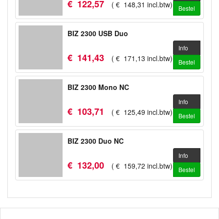
€
122
,
57
(
€
148
,
31
incl.btw
)
Bestel
BIZ 2300 USB Duo
Info
€
141
,
43
(
€
171
,
13
incl.btw
)
Bestel
BIZ 2300 Mono NC
Info
€
103
,
71
(
€
125
,
49
incl.btw
)
Bestel
BIZ 2300 Duo NC
Info
€
132
,
00
(
€
159
,
72
incl.btw
)
Bestel