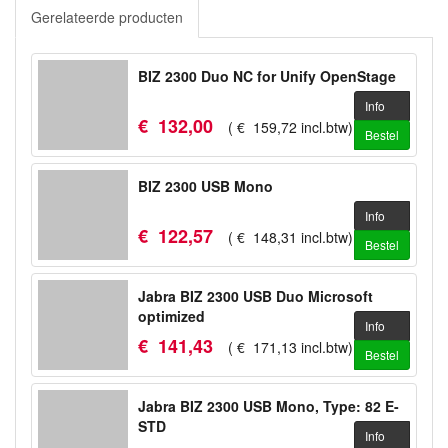
Gerelateerde producten
BIZ 2300 Duo NC for Unify OpenStage
Info
€
132
,
00
(
€
159
,
72
incl.btw
)
Bestel
BIZ 2300 USB Mono
Info
€
122
,
57
(
€
148
,
31
incl.btw
)
Bestel
Jabra BIZ 2300 USB Duo Microsoft
optimized
Info
€
141
,
43
(
€
171
,
13
incl.btw
)
Bestel
Jabra BIZ 2300 USB Mono, Type: 82 E-
STD
Info