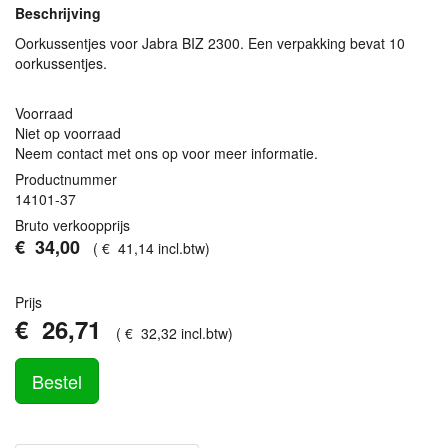
Beschrijving
Oorkussentjes voor Jabra
BIZ
2300. Een verpakking bevat 10
oorkussentjes.
Voorraad
Niet op voorraad
Neem contact met ons op voor meer informatie.
Productnummer
14101-37
Bruto verkoopprijs
€
34
,
00
(
€
41
,
14
incl.btw
)
Prijs
€
26
,
71
(
€
32
,
32
incl.btw
)
Bestel