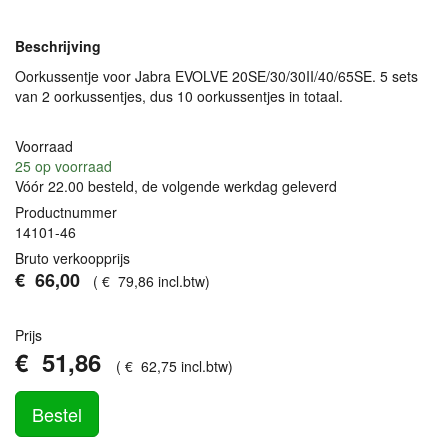
Beschrijving
Oorkussentje voor Jabra
EVOLVE
20SE/30/30II/40/65SE. 5 sets
van 2 oorkussentjes, dus 10 oorkussentjes in totaal.
Voorraad
25
op voorraad
Vóór 22.00 besteld, de volgende werkdag geleverd
Productnummer
14101-46
Bruto verkoopprijs
€
66
,
00
(
€
79
,
86
incl.btw
)
Prijs
€
51
,
86
(
€
62
,
75
incl.btw
)
Bestel