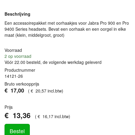
Beschrijving
Een accessoirepakket met oorhaakjes voor Jabra Pro 900 en Pro
9400 Series headsets. Bevat een oorhaak en een oorgel in elke
maat (klein, middelgroot, groot)
Voorraad
2
op voorraad
Vóór 22.00 besteld, de volgende werkdag geleverd
Productnummer
14121-26
Bruto verkoopprijs
€
17
,
00
(
€
20
,
57
incl.btw
)
Prijs
€
13
,
36
(
€
16
,
17
incl.btw
)
Bestel