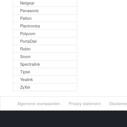
Netgear
Panasonic
Patton
Plantronics
Polycom
PortaDial
Robin
Snom
Spectralink
Tiptel
Yealink
ZyXel
Algemene voorwaarden
Privacy statement
Disclaime