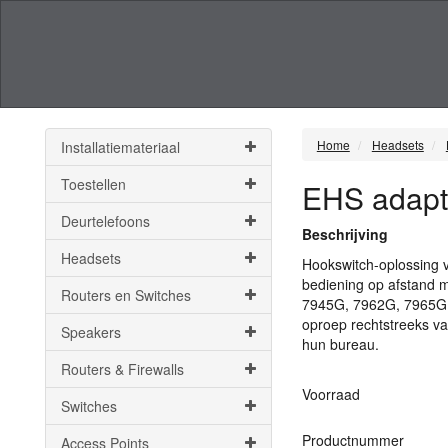
Home
Headsets
Installatiemateriaal
Toestellen
EHS adapte
Deurtelefoons
Beschrijving
Headsets
Hookswitch-oplossing v
bediening op afstand 
Routers en Switches
7945G, 7962G, 7965G,
oproep rechtstreeks va
Speakers
hun bureau.
Routers & Firewalls
Voorraad
Switches
Productnummer
Access Points