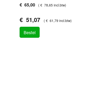
€
65
,
00
(
€
78
,
65
incl.btw
)
€
51
,
07
(
€
61
,
79
incl.btw
)
Bestel