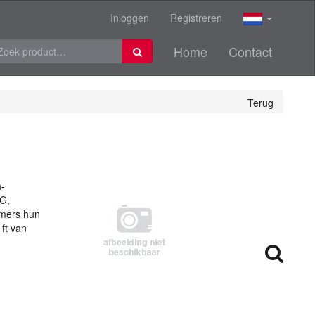
Inloggen
Registreren
Home
Contact
Terug
-
2G,
emers hun
ft van