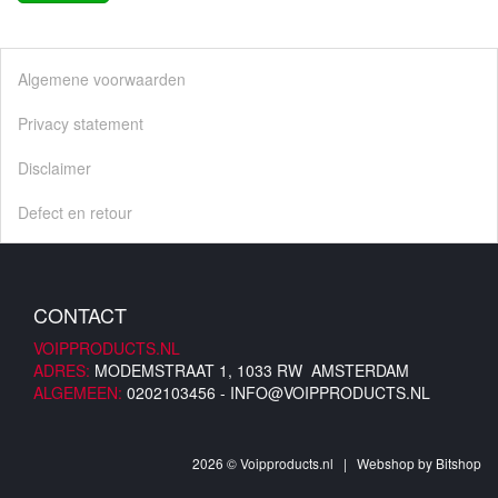
Algemene voorwaarden
Privacy statement
Disclaimer
Defect en retour
CONTACT
VOIPPRODUCTS.NL
ADRES:
MODEMSTRAAT 1, 1033 RW AMSTERDAM
ALGEMEEN:
0202103456 -
INFO@VOIPPRODUCTS.NL
2026 © Voipproducts.nl | Webshop by
Bitshop