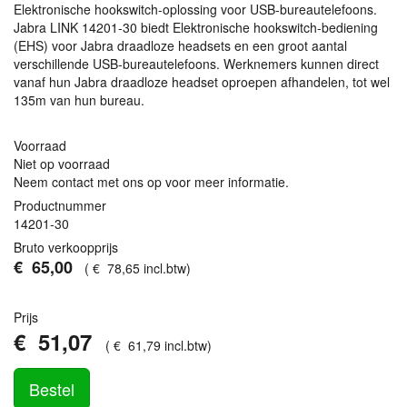
Elektronische hookswitch-oplossing voor
USB
-bureautelefoons.
Jabra
LINK
14201-30 biedt Elektronische hookswitch-bediening
(
EHS
) voor Jabra draadloze headsets en een groot aantal
verschillende
USB
-bureautelefoons. Werknemers kunnen direct
vanaf hun Jabra draadloze headset oproepen afhandelen, tot wel
135m van hun bureau.
Voorraad
Niet op voorraad
Neem contact met ons op voor meer informatie.
Productnummer
14201-30
Bruto verkoopprijs
€
65
,
00
(
€
78
,
65
incl.btw
)
Prijs
€
51
,
07
(
€
61
,
79
incl.btw
)
Bestel