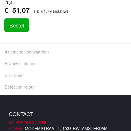
Prijs
€
51
,
07
(
€
61
,
79
incl.btw
)
Bestel
Algemene voorwaarden
Privacy statement
Disclaimer
Defect en retour
CONTACT
VOIPPRODUCTS.NL
ADRES:
MODEMSTRAAT 1, 1033 RW AMSTERDAM