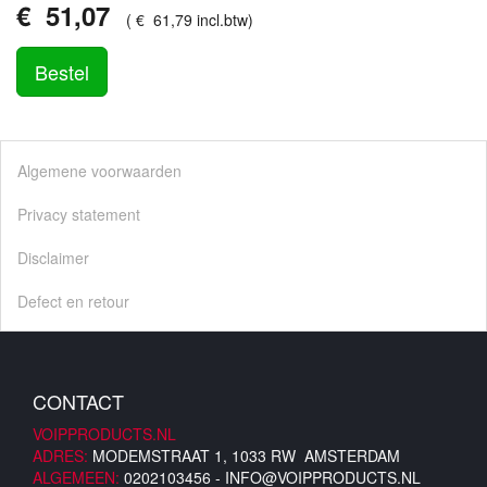
€
51
,
07
(
€
61
,
79
incl.btw
)
Bestel
Algemene voorwaarden
Privacy statement
Disclaimer
Defect en retour
CONTACT
VOIPPRODUCTS.NL
ADRES:
MODEMSTRAAT 1, 1033 RW AMSTERDAM
ALGEMEEN:
0202103456 -
INFO@VOIPPRODUCTS.NL