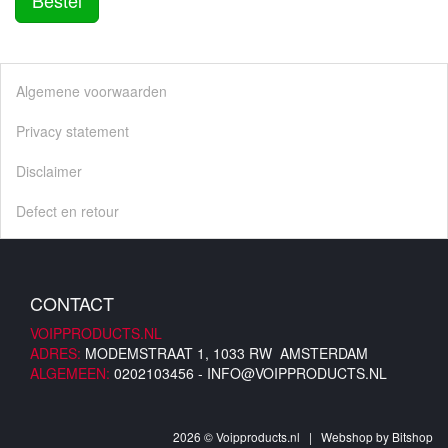
Bestel
Algemene voorwaarden
Privacy statement
Disclaimer
Defect en retour
CONTACT
VOIPPRODUCTS.NL
ADRES:
MODEMSTRAAT 1, 1033 RW AMSTERDAM
ALGEMEEN:
0202103456 -
INFO@VOIPPRODUCTS.NL
2026 © Voipproducts.nl | Webshop by
Bitshop