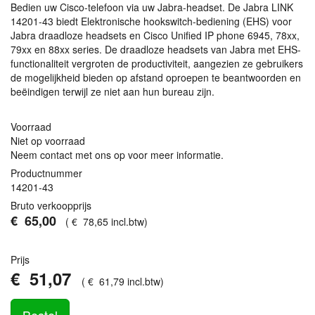
Bedien uw Cisco-telefoon via uw Jabra-headset. De Jabra
LINK
14201-43 biedt Elektronische hookswitch-bediening (
EHS
) voor
Jabra draadloze headsets en Cisco Unified IP phone 6945, 78xx,
79xx en 88xx series. De draadloze headsets van Jabra met
EHS
-
functionaliteit vergroten de productiviteit, aangezien ze gebruikers
de mogelijkheid bieden op afstand oproepen te beantwoorden en
beëindigen terwijl ze niet aan hun bureau zijn.
Voorraad
Niet op voorraad
Neem contact met ons op voor meer informatie.
Productnummer
14201-43
Bruto verkoopprijs
€
65
,
00
(
€
78
,
65
incl.btw
)
Prijs
€
51
,
07
(
€
61
,
79
incl.btw
)