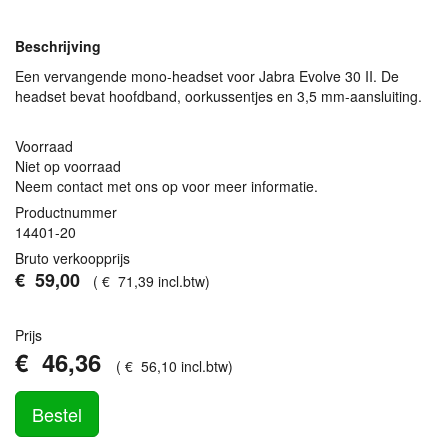
Beschrijving
Een vervangende mono-headset voor Jabra Evolve 30 II. De
headset bevat hoofdband, oorkussentjes en 3,5 mm-aansluiting.
Voorraad
Niet op voorraad
Neem contact met ons op voor meer informatie.
Productnummer
14401-20
Bruto verkoopprijs
€
59
,
00
(
€
71
,
39
incl.btw
)
Prijs
€
46
,
36
(
€
56
,
10
incl.btw
)
Bestel