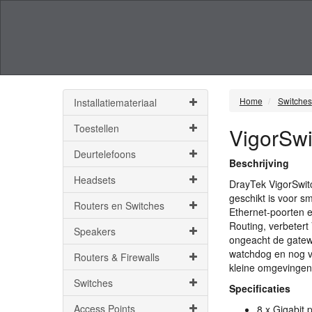
Home
Switches
Installatiemateriaal
Toestellen
VigorSwi
Deurtelefoons
Beschrijving
Headsets
DrayTek VigorSwit
geschikt is voor s
Routers en Switches
Ethernet-poorten e
Routing, verbetert
Speakers
ongeacht de gatewa
watchdog en nog ve
Routers & Firewalls
kleine omgevingen
Switches
Specificaties
Access Points
8 x Gigabit