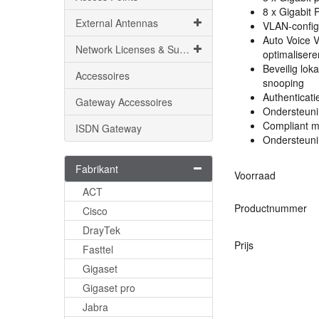
8 x Gigabit
External Antennas
VLAN
-confi
Auto Voice
Network Licenses & Support
optimalisere
Beveilig lok
Accessoires
snooping
Authenticat
Gateway Accessoires
Ondersteun
Compliant m
ISDN Gateway
Ondersteuni
Fabrikant
Voorraad
ACT
Productnummer
Cisco
DrayTek
Prijs
Fasttel
Gigaset
Gigaset pro
Jabra