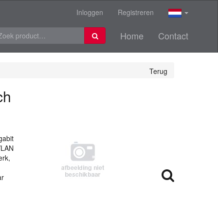
Inloggen
Registreren
Home
Contact
Terug
ch
gabit
VLAN
erk,
ar