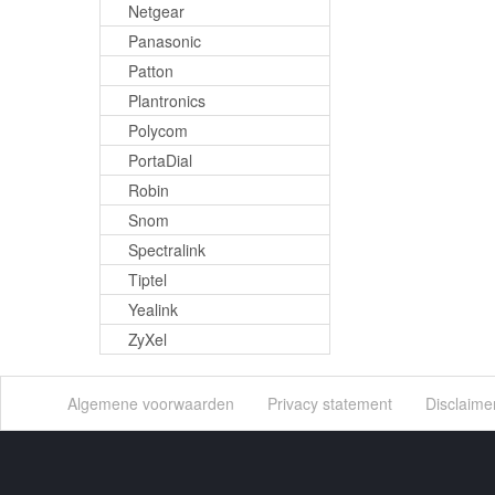
Netgear
Panasonic
Patton
Plantronics
Polycom
PortaDial
Robin
Snom
Spectralink
Tiptel
Yealink
ZyXel
Algemene voorwaarden
Privacy statement
Disclaime