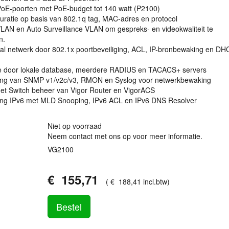
 PoE-poorten met PoE-budget tot 140 watt (P2100)
guratie op basis van 802.1q tag,
MAC
-adres en protocol
VLAN
en Auto Surveillance
VLAN
om gespreks- en videokwaliteit te
n.
aal netwerk door 802.1x poortbeveiliging,
ACL
, IP-bronbewaking en
DH
ie door lokale database, meerdere
RADIUS
en
TACACS
+ servers
ing van
SNMP
v1/v2c/v3,
RMON
en Syslog voor netwerkbewaking
et Switch beheer van Vigor Router en VigorACS
ng IPv6 met
MLD
Snooping, IPv6
ACL
en IPv6
DNS
Resolver
Niet op voorraad
Neem contact met ons op voor meer informatie.
VG2100
€
155
,
71
(
€
188
,
41
incl.btw
)
Bestel