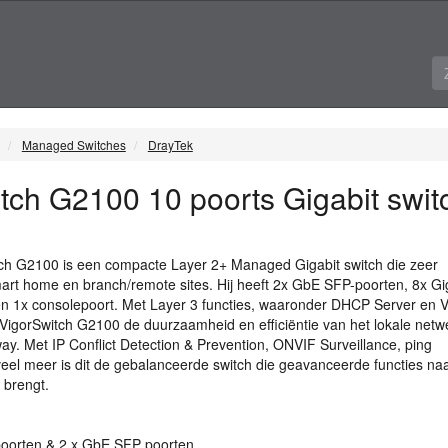
Managed Switches
DrayTek
tch G2100 10 poorts Gigabit swit
ch G2100 is een compacte Layer 2+ Managed Gigabit switch die zeer
mart home en branch/remote sites. Hij heeft 2x GbE
SFP
-poorten, 8x Gi
n 1x consolepoort. Met Layer 3 functies, waaronder
DHCP
Server en
 VigorSwitch G2100 de duurzaamheid en efficiëntie van het lokale netw
y. Met IP Conflict Detection & Prevention,
ONVIF
Surveillance, ping
el meer is dit de gebalanceerde switch die geavanceerde functies na
 brengt.
 poorten & 2 x GbE
SFP
poorten