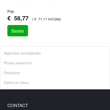
Prijs
€
58
,
77
(
€
71
,
11
incl.btw
)
Bestel
Algemene voorwaarden
Privacy statement
Disclaimer
Defect en retour
CONTACT