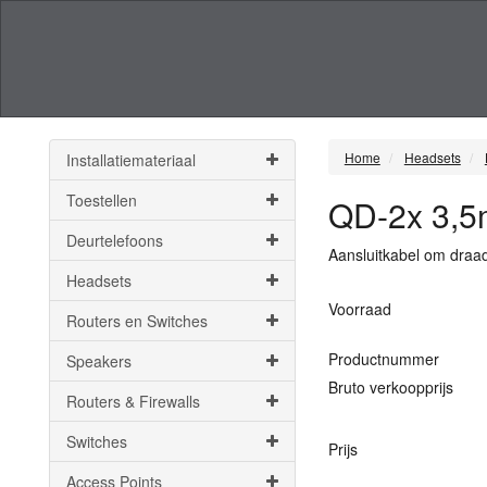
Home
Headsets
Installatiemateriaal
Toestellen
QD-2x 3,5
Deurtelefoons
Aansluitkabel om draa
Headsets
Voorraad
Routers en Switches
Productnummer
Speakers
Bruto verkoopprijs
Routers & Firewalls
Switches
Prijs
Access Points