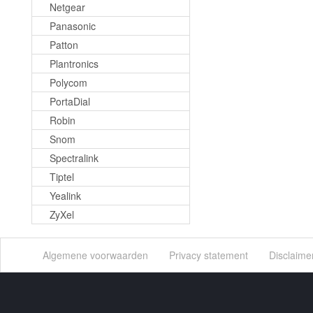
Netgear
Panasonic
Patton
Plantronics
Polycom
PortaDial
Robin
Snom
Spectralink
Tiptel
Yealink
ZyXel
Algemene voorwaarden
Privacy statement
Disclaime