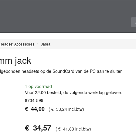
Headset Accessoires
Jabra
mm jack
dgebonden headsets op de SoundCard van de PC aan te sluiten
1
op voorraad
Vóór 22.00 besteld, de volgende werkdag geleverd
8734-599
€
44
,
00
(
€
53
,
24
incl.btw
)
€
34
,
57
(
€
41
,
83
incl.btw
)