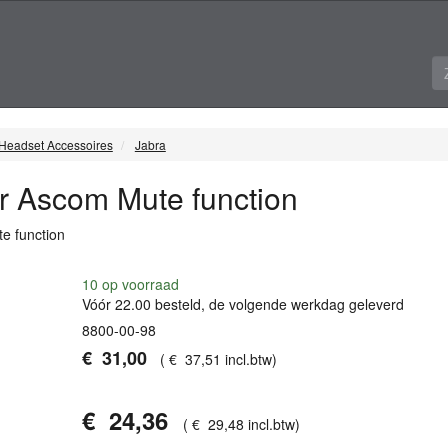
Headset Accessoires
Jabra
r Ascom Mute function
e function
10
op voorraad
Vóór 22.00 besteld, de volgende werkdag geleverd
8800-00-98
€
31
,
00
(
€
37
,
51
incl.btw
)
€
24
,
36
(
€
29
,
48
incl.btw
)