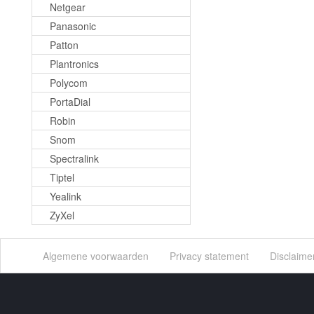
Netgear
Panasonic
Patton
Plantronics
Polycom
PortaDial
Robin
Snom
Spectralink
Tiptel
Yealink
ZyXel
Algemene voorwaarden
Privacy statement
Disclaime