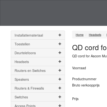
Home
Headsets
Installatiemateriaal
Toestellen
QD cord fo
Deurtelefoons
QD cord for Ascom Mut
Headsets
Voorraad
Routers en Switches
Productnummer
Speakers
Bruto verkoopprijs
Routers & Firewalls
Switches
Prijs
Access Points