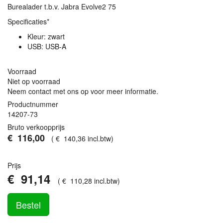
Burealader t.b.v. Jabra Evolve2 75
Specificaties*
Kleur: zwart
USB
:
USB
-A
Voorraad
Niet op voorraad
Neem contact met ons op voor meer informatie.
Productnummer
14207-73
Bruto verkoopprijs
€
116
,
00
(
€
140
,
36
incl.btw
)
Prijs
€
91
,
14
(
€
110
,
28
incl.btw
)
Bestel