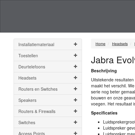
Home
Headsets
Installatiemateriaal
Toestellen
Jabra Evol
Deurtelefoons
Beschrijving
Headsets
Uitstekende resultaten
maakt het verschil. W
Routers en Switches
serie nog beter gemaakt
bouwen en onze geavanc
Speakers
voegen. Het resultaat i
Routers & Firewalls
Specificaties
Luidsprekergro
Switches
Luidspreker ge
Access Points
Luidspreker ma