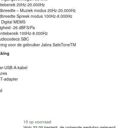
tiebereik 20Hz-20.000Hz
ndbreedte – Muziek modus 20Hz-20.000Hz
ndbreedte Spreek modus 100Hz-8.000Hz
 Digital
MEMS
igheid -26 dBFS/Pa
entiebereik 100Hz-8.000Hz
udiocodecs
SBC
ing voor de gebruiker Jabra SafeToneTM
kking
ar-
USB
-A-kabel
ures
BT-adapter
rd
15
op voorraad
Vóór 22.00 besteld, de volgende werkdag geleverd