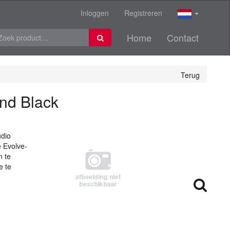
Inloggen
Registreren
Home
Contact
Terug
nd Black
udio
 Evolve-
n te
e te