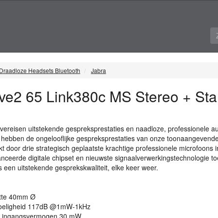
Draadloze Headsets Bluetooth
Jabra
ve2 65 Link380c MS Stereo + Sta
 vereisen uitstekende gespreksprestaties en naadloze, professionele a
e hebben de ongelooflijke gespreksprestaties van onze toonaangevende
 door drie strategisch geplaatste krachtige professionele microfoons i
eerde digitale chipset en nieuwste signaalverwerkingstechnologie to
s een uitstekende gesprekskwaliteit, elke keer weer.
otte 40mm Ø
voeligheid 117dB @1mW-1kHz
x ingangsvermogen 30 mW