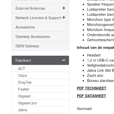
Speaker frequen
External Antennas
Luidspreker ba
Luidspreker ba
Network Licenses & Support
Microfoon type 3
Microfoongevoel
Accessoires
Microfoon frequ
Ondersteunde a
Gateway Accessoires
Gehoorbescherm
ISDN Gateway
Inhoud van de verpa
Headset
1,2 m
USB
-C-na
Fabrikant
Veiligheidsbroch
ACT
Jabra Link 380 
Cisco
Zacht etui
Bureau standaa
DrayTek
PDF
TECHSHEET
Fasttel
PDF
DATASHEET
Gigaset
Gigaset pro
Voorraad
Jabra