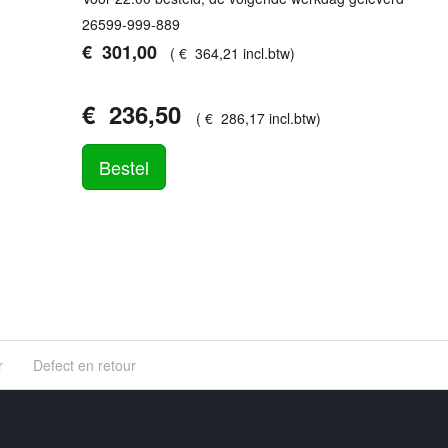
26599-999-889
€
301
,
00
(
€
364
,
21
incl.btw
)
€
236
,
50
(
€
286
,
17
incl.btw
)
Bestel
r
Defect en retour