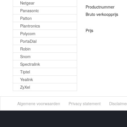
Netgear
Productnummer
Panasonic
Bruto verkoopprijs
Patton
Plantronics
Prijs
Polycom
PortaDial
Robin
Snom
Spectralink
Tiptel
Yealink
ZyXel
Algemene voorwaarden
Privacy statement
Disclaime