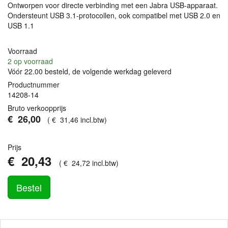
Ontworpen voor directe verbinding met een Jabra
USB
-apparaat.
Ondersteunt
USB
3.1-protocollen, ook compatibel met
USB
2.0 en
USB
1.1
Voorraad
2
op voorraad
Vóór 22.00 besteld, de volgende werkdag geleverd
Productnummer
14208-14
Bruto verkoopprijs
€
26
,
00
(
€
31
,
46
incl.btw
)
Prijs
€
20
,
43
(
€
24
,
72
incl.btw
)
Bestel