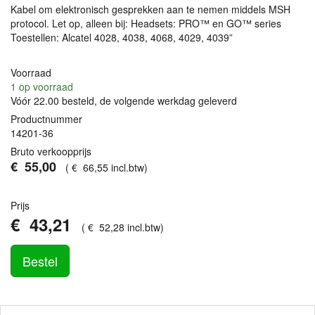
Kabel om elektronisch gesprekken aan te nemen middels
MSH
protocol. Let op, alleen bij: Headsets: PRO™ en GO™ series
Toestellen: Alcatel 4028, 4038, 4068, 4029, 4039”
Voorraad
1
op voorraad
Vóór 22.00 besteld, de volgende werkdag geleverd
Productnummer
14201-36
Bruto verkoopprijs
€
55
,
00
(
€
66
,
55
incl.btw
)
Prijs
€
43
,
21
(
€
52
,
28
incl.btw
)
Bestel