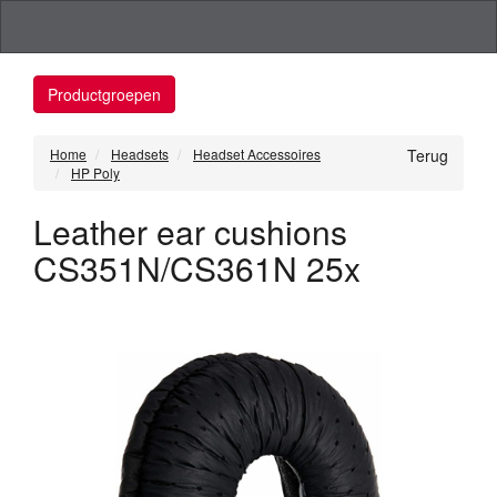
Productgroepen
Home
Headsets
Headset Accessoires
Terug
HP Poly
Leather ear cushions
CS351N/CS361N 25x