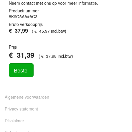
Neem contact met ons op voor meer informatie.
Productnummer
8K6Q3AA#AC3
Bruto verkoopprijs
€
37
,
99
(
€
45
,
97
incl.btw
)
Prijs
€
31
,
39
(
€
37
,
98
incl.btw
)
Bestel
Algemene voorwaarden
Privacy statement
Disclaimer