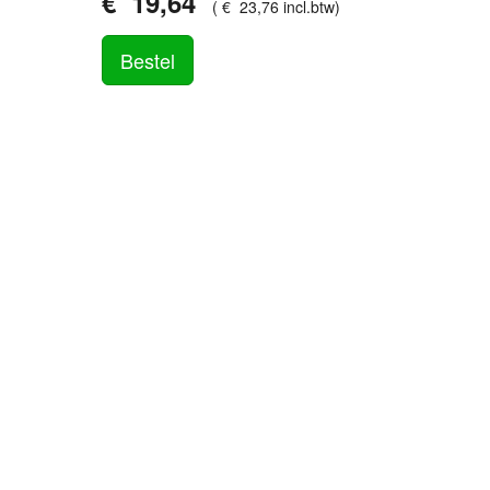
€
19
,
64
(
€
23
,
76
incl.btw
)
Bestel