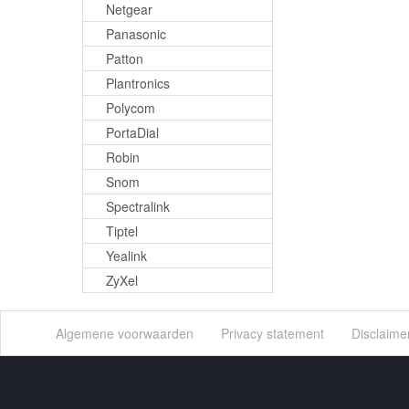
Netgear
Panasonic
Patton
Plantronics
Polycom
PortaDial
Robin
Snom
Spectralink
Tiptel
Yealink
ZyXel
Algemene voorwaarden
Privacy statement
Disclaime