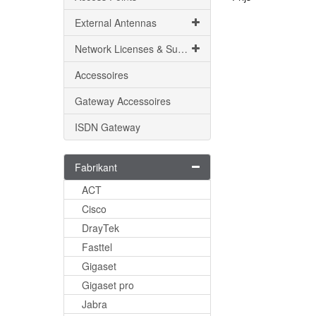
External Antennas
Network Licenses & Support
Accessoires
Gateway Accessoires
ISDN Gateway
Fabrikant
ACT
Cisco
DrayTek
Fasttel
Gigaset
Gigaset pro
Jabra