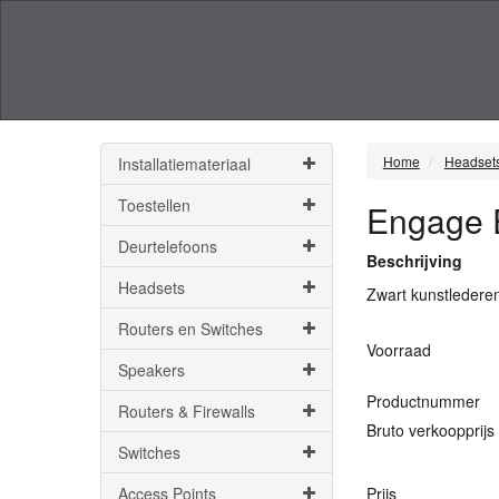
Home
Headset
Installatiemateriaal
Toestellen
Engage E
Deurtelefoons
Beschrijving
Headsets
Zwart kunstledere
Routers en Switches
Voorraad
Speakers
Productnummer
Routers & Firewalls
Bruto verkoopprijs
Switches
Access Points
Prijs