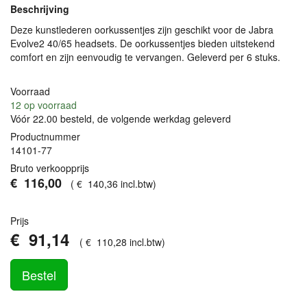
Beschrijving
Deze kunstlederen oorkussentjes zijn geschikt voor de Jabra
Evolve2 40/65 headsets. De oorkussentjes bieden uitstekend
comfort en zijn eenvoudig te vervangen. Geleverd per 6 stuks.
Voorraad
12
op voorraad
Vóór 22.00 besteld, de volgende werkdag geleverd
Productnummer
14101-77
Bruto verkoopprijs
€
116
,
00
(
€
140
,
36
incl.btw
)
Prijs
€
91
,
14
(
€
110
,
28
incl.btw
)
Bestel