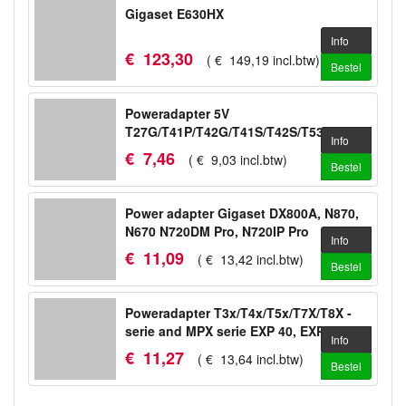
Gigaset E630HX
Info
€
123
,
30
(
€
149
,
19
incl.btw
)
Bestel
Poweradapter 5V
T27G/T41P/T42G/T41S/T42S/T53/T53W/WH64
Info
€
7
,
46
(
€
9
,
03
incl.btw
)
Bestel
Power adapter Gigaset DX800A, N870,
N670 N720DM Pro, N720IP Pro
Info
€
11
,
09
(
€
13
,
42
incl.btw
)
Bestel
Poweradapter T3x/T4x/T5x/T7X/T8X -
serie and MPX serie EXP 40, EXP 50
Info
€
11
,
27
(
€
13
,
64
incl.btw
)
Bestel