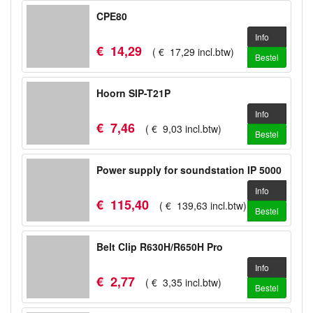
CPE80
Info
€
14
,
29
(
€
17
,
29
incl.btw
)
Bestel
Hoorn SIP-T21P
Info
€
7
,
46
(
€
9
,
03
incl.btw
)
Bestel
Power supply for soundstation IP 5000
Info
€
115
,
40
(
€
139
,
63
incl.btw
)
Bestel
Belt Clip R630H/R650H Pro
Info
€
2
,
77
(
€
3
,
35
incl.btw
)
Bestel