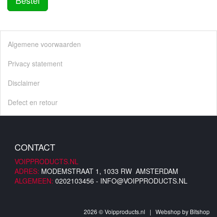
Bestel
Algemene voorwaarden
Privacy statement
Disclaimer
Defect en retour
CONTACT
VOIPPRODUCTS.NL
ADRES:
MODEMSTRAAT 1, 1033 RW AMSTERDAM
ALGEMEEN:
0202103456 -
INFO@VOIPPRODUCTS.NL
2026 © Voipproducts.nl | Webshop by
Bitshop