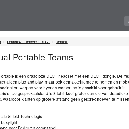
s
Draadloze Headsets DECT
Yealink
al Portable Teams
ortable is een draadloze
DECT
headset met een
DECT
dongle, De Yea
iet alleen plug and play, maar ook gemakkelijk mee te nemen en mobie
speciaal ontworpen voor hybride werken en is geschikt voor gebruik in
ario’s. De gespreksafstand is 3 tot 5 keer groter dan die van draadloze
s, waardoor klanten op grotere afstand geen gesprek hoeven te missen
stic Shield Technologie
 busylight
ype voor Bedrijven compatibel