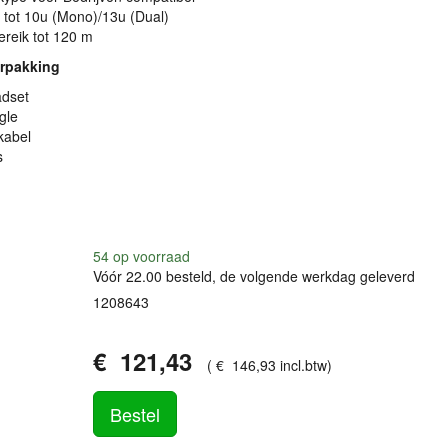
 tot 10u (Mono)/13u (Dual)
ereik tot 120 m
erpakking
dset
gle
kabel
s
54
op voorraad
Vóór 22.00 besteld, de volgende werkdag geleverd
1208643
€
121
,
43
(
€
146
,
93
incl.btw
)
Bestel