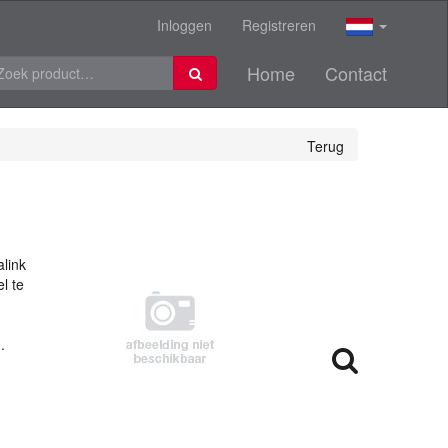
Inloggen
Registreren
Home
Contact
Terug
link
l te
.