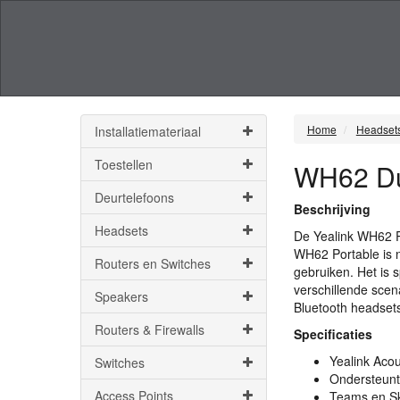
Home
Headset
Installatiemateriaal
Toestellen
WH62 Du
Deurtelefoons
Beschrijving
Headsets
De Yealink WH62 P
WH62 Portable is n
Routers en Switches
gebruiken. Het is 
verschillende scen
Speakers
Bluetooth headset
Routers & Firewalls
Specificaties
Yealink Acou
Switches
Ondersteunt
Access Points
Teams en Sk