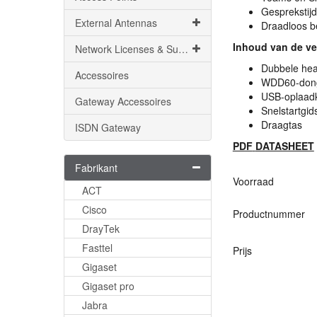
Gesprekstijd
External Antennas
Draadloos b
Inhoud van de v
Network Licenses & Support
Dubbele hea
Accessoires
WDD60-don
USB
-oplaad
Gateway Accessoires
Snelstartgid
Draagtas
ISDN Gateway
PDF
DATASHEET
Fabrikant
Voorraad
ACT
Cisco
Productnummer
DrayTek
Fasttel
Prijs
Gigaset
Gigaset pro
Jabra