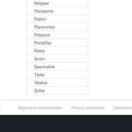
Netgear
Panasonic
Patton
Plantronics
Polycom
PortaDial
Robin
Snom
Spectralink
Tiptel
Yealink
ZyXel
Algemene voorwaarden
Privacy statement
Disclaime