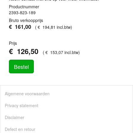
Productnummer
2393-823-189
Bruto verkoopprijs
€
161
,
00
(
€
194
,
81
incl.btw
)
Prijs
€
126
,
50
(
€
153
,
07
incl.btw
)
Bestel
Algemene voorwaarden
Privacy statement
Disclaimer
Defect en retour