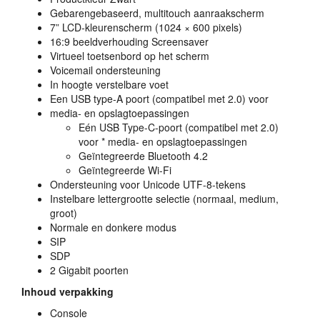
Gebarengebaseerd, multitouch aanraakscherm
7”
LCD
-kleurenscherm (1024 × 600 pixels)
16:9 beeldverhouding Screensaver
Virtueel toetsenbord op het scherm
Voicemail ondersteuning
In hoogte verstelbare voet
Een
USB
type-A poort (compatibel met 2.0) voor
media- en opslagtoepassingen
Eén
USB
Type-C-poort (compatibel met 2.0)
voor * media- en opslagtoepassingen
Geïntegreerde Bluetooth 4.2
Geïntegreerde Wi-Fi
Ondersteuning voor Unicode
UTF
-8-tekens
Instelbare lettergrootte selectie (normaal, medium,
groot)
Normale en donkere modus
SIP
SDP
2 Gigabit poorten
Inhoud verpakking
Console