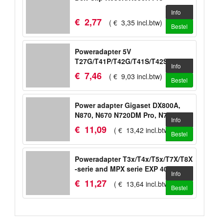
Info
€
2
,
77
(
€
3
,
35
incl.btw
)
Bestel
Poweradapter 5V
T27G/T41P/T42G/T41S/T42S/T53/T53W/WH
Info
€
7
,
46
(
€
9
,
03
incl.btw
)
Bestel
Power adapter Gigaset DX800A,
N870, N670 N720DM Pro, N720IP
Info
Pro
€
11
,
09
(
€
13
,
42
incl.btw
)
Bestel
Poweradapter T3x/T4x/T5x/T7X/T8X
-serie and MPX serie EXP 40, EXP
Info
50
€
11
,
27
(
€
13
,
64
incl.btw
)
Bestel