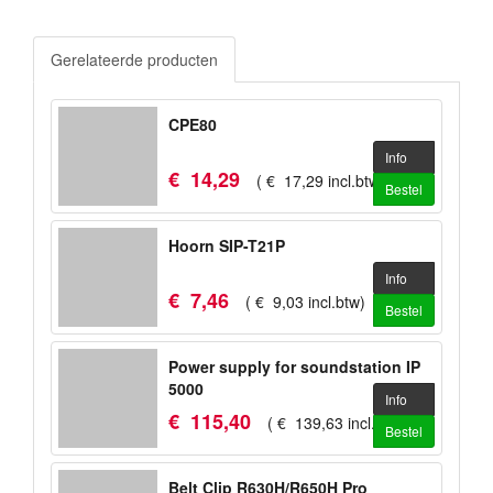
Gerelateerde producten
CPE80
Info
€
14
,
29
(
€
17
,
29
incl.btw
)
Bestel
Hoorn SIP-T21P
Info
€
7
,
46
(
€
9
,
03
incl.btw
)
Bestel
Power supply for soundstation IP
5000
Info
€
115
,
40
(
€
139
,
63
incl.btw
)
Bestel
Belt Clip R630H/R650H Pro