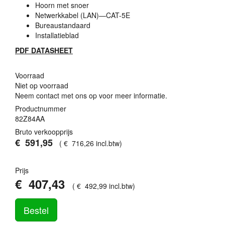
Hoorn met snoer
Netwerkkabel (
LAN
)—CAT-5E
Bureaustandaard
Installatieblad
PDF
DATASHEET
Voorraad
Niet op voorraad
Neem contact met ons op voor meer informatie.
Productnummer
82Z84AA
Bruto verkoopprijs
€
591
,
95
(
€
716
,
26
incl.btw
)
Prijs
€
407
,
43
(
€
492
,
99
incl.btw
)
Bestel