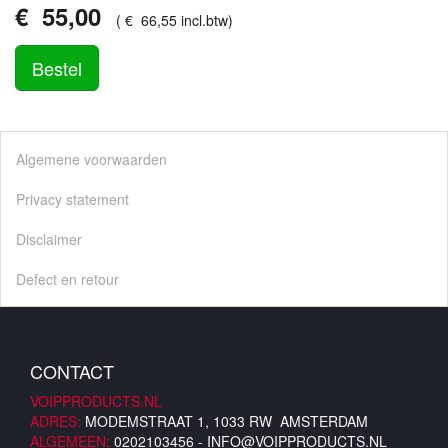
€
55
,
00
(
€
66
,
55
incl.btw
)
Bestel
Algemene voorwaarden
Privacy statement
Disclaimer
Defect en retour
CONTACT
VOIPPRODUCTS.NL
ADRES:
MODEMSTRAAT 1, 1033 RW AMSTERDAM
ALGEMEEN:
0202103456 -
INFO@VOIPPRODUCTS.NL