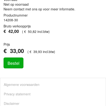
Niet op voorraad
Neem contact met ons op voor meer informatie.
Productnummer
14208-30
Bruto verkoopprijs
€
42
,
00
(
€
50
,
82
incl.btw
)
Prijs
€
33
,
00
(
€
39
,
93
incl.btw
)
Bestel
Algemene voorwaarden
Privacy statement
Disclaimer