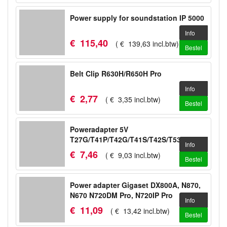
Power supply for soundstation IP 5000
Info
€
115
,
40
(
€
139
,
63
incl.btw
)
Bestel
Belt Clip R630H/R650H Pro
Info
€
2
,
77
(
€
3
,
35
incl.btw
)
Bestel
Poweradapter 5V
T27G/T41P/T42G/T41S/T42S/T53/T53W/WH64
Info
€
7
,
46
(
€
9
,
03
incl.btw
)
Bestel
Power adapter Gigaset DX800A, N870,
N670 N720DM Pro, N720IP Pro
Info
€
11
,
09
(
€
13
,
42
incl.btw
)
Bestel