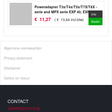
Poweradapter T3x/T4x/T5x/T7X/T8X -
serie and MPX serie EXP 40, EXP 50
Info
€
11
,
27
(
€
13
,
64
incl.btw
)
Bestel
Algemene voorwaarden
Privacy statement
Disclaimer
Defect en retour
CONTACT
VOIPPRODUCTS.NL