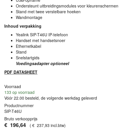
USB
-opname
Ondersteunt uitbreidingsmodules voor kleurenschermen
Stand met twee verstelbare hoeken
Wandmontage
Inhoud verpakking
Yealink
SIP
-T46U IP-telefoon
Handset met handsetsnoer
Ethernetkabel
Stand
Snelstartgids
Voedingsadapter optioneel
PDF
DATASHEET
Voorraad
133
op voorraad
Vóór 22.00 besteld, de volgende werkdag geleverd
Productnummer
SIP-T46U
Bruto verkoopprijs
€
196
,
64
(
€
237
,
93
incl.btw
)