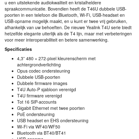
u een uitstekende audiokwaliteit en kristalheldere
spraakcommunicatie. Bovendien heeft de T46U dubbele
USB
-
poorten in een telefoon die Bluetooth, Wi-Fi,
USB
-headset en
USB
-opname mogelijk maakt, en u kunt er twee vrij gebruiken,
afhankelijk van uw behoeften. De nieuwe Yealink T4U serie biedt
hetzelfde elegante uiterlijk als de T4 lijn, maar met verbeteringen
voor meer interoperabiliteit en betere samenwerking.
Specificaties
4,3” 480 × 272-pixel kleurenscherm met
achtergrondverlichting
Opus codec ondersteuning
Dubbele
USB
-poorten
Dubbele firmware images
T4U Auto-P sjabloon verenigd
T4U firmware verenigd
Tot 16
SIP
-accounts
Gigabit Ethernet met twee poorten
PoE ondersteuning
USB
headset en
EHS
ondersteuning
Wi-Fi via WF40/WF50
Bluetooth via BT40/BT41