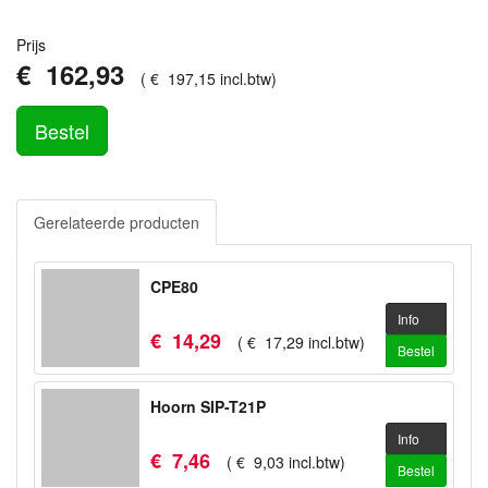
Prijs
€
162
,
93
(
€
197
,
15
incl.btw
)
Bestel
Gerelateerde producten
CPE80
Info
€
14
,
29
(
€
17
,
29
incl.btw
)
Bestel
Hoorn SIP-T21P
Info
€
7
,
46
(
€
9
,
03
incl.btw
)
Bestel