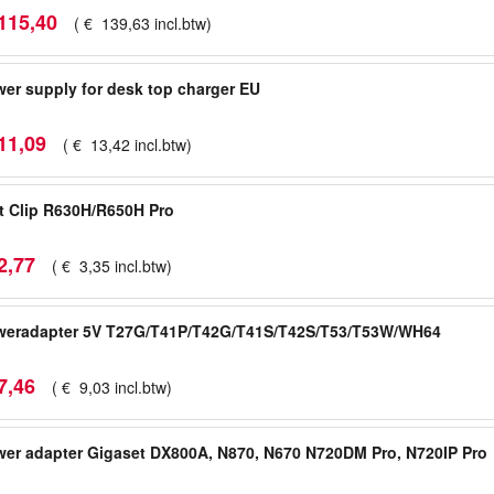
115
,
40
(
€
139
,
63
incl.btw
)
er supply for desk top charger EU
11
,
09
(
€
13
,
42
incl.btw
)
t Clip R630H/R650H Pro
2
,
77
(
€
3
,
35
incl.btw
)
weradapter 5V T27G/T41P/T42G/T41S/T42S/T53/T53W/WH64
7
,
46
(
€
9
,
03
incl.btw
)
er adapter Gigaset DX800A, N870, N670 N720DM Pro, N720IP Pro