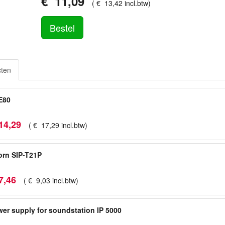
€
11
,
09
(
€
13
,
42
incl.btw
)
Bestel
cten
E80
14
,
29
(
€
17
,
29
incl.btw
)
rn SIP-T21P
7
,
46
(
€
9
,
03
incl.btw
)
er supply for soundstation IP 5000