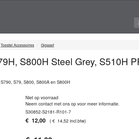
Toestel Accessoires
Gigaset
79H, S800H Steel Grey, S510H 
et S790, S79, S800, S800A en S800H
Niet op voorraad
Neem contact met ons op voor meer informatie.
S30852-S2181-R101-7
€
12
,
00
(
€
14
,
52
incl.btw
)