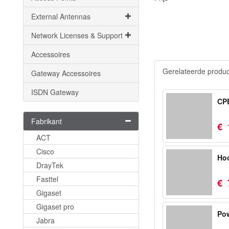
External Antennas
Network Licenses & Support
Accessoires
Gerelateerde produ
Gateway Accessoires
ISDN Gateway
CP
Fabrikant
€
ACT
Cisco
Hoo
DrayTek
Fasttel
€
Gigaset
Gigaset pro
Pow
Jabra