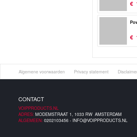
€
Pow
€
Algemene voorwaarden
Privacy statement
Disclaime
CONTACT
VOIPPRODUCTS.NL
ADRES:
MODEMSTRAAT 1, 1033 RW AMSTERDAM
ALGEMEEN:
0202103456 -
INFO@VOIPPRODUCTS.NL