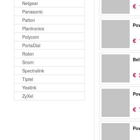
Netgear
€
Panasonic
Patton
Pow
Plantronics
Polycom
€
PortaDial
Robin
Bel
Snom
Spectralink
€
Tiptel
Yealink
Po
ZyXel
€
Pow