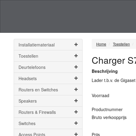
Home
Toestellen
Installatiemateriaal
Toestellen
Charger S
Deurtelefoons
Beschrijving
Headsets
Lader t.b.v. de Gigas
Routers en Switches
Voorraad
Speakers
Productnummer
Routers & Firewalls
Bruto verkoopprijs
Switches
Access Points
Prijs