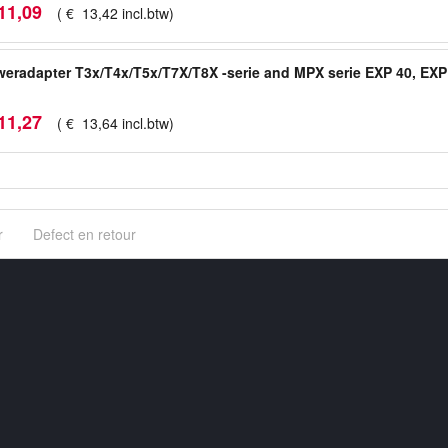
11
,
09
(
€
13
,
42
incl.btw
)
eradapter T3x/T4x/T5x/T7X/T8X -serie and MPX serie EXP 40, EXP
11
,
27
(
€
13
,
64
incl.btw
)
r
Defect en retour