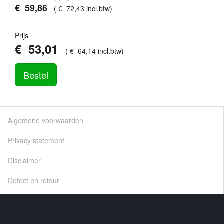
€
59
,
86
(
€
72
,
43
incl.btw
)
Prijs
€
53
,
01
(
€
64
,
14
incl.btw
)
Bestel
Algemene voorwaarden
Privacy statement
Disclaimer
Defect en retour